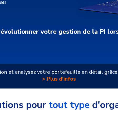
R&D.
olutionner votre gestion de la PI lor
ision et analysez votre portefeuille en détail grâc
> Plus d'infos
utions pour
tout type
d'orga