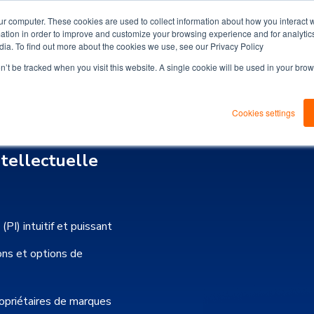
ur computer. These cookies are used to collect information about how you interact w
tion in order to improve and customize your browsing experience and for analytics
dia. To find out more about the cookies we use, see our Privacy Policy
on’t be tracked when you visit this website. A single cookie will be used in your b
Cookies settings
ntellectuelle
(PI) intuitif et puissant
ns et options de
ropriétaires de marques