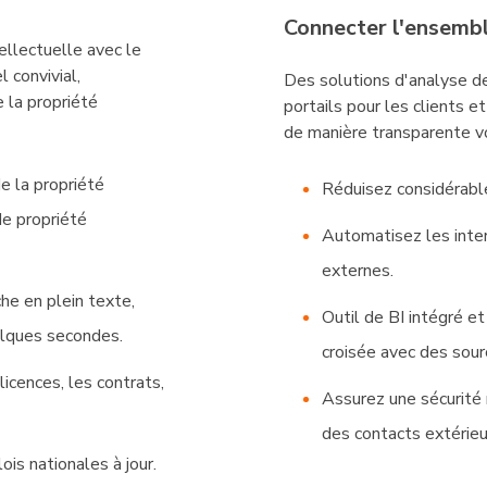
Connecter l'ensembl
ellectuelle avec le
 convivial,
Des solutions d'analyse de
 la propriété
portails pour les clients et
de manière transparente vo
e la propriété
Réduisez considérab
de propriété
Automatisez les inter
externes.
he en plein texte,
Outil de BI intégré e
elques secondes.
croisée avec des sou
icences, les contrats,
Assurez une sécurité
des contacts extérieu
is nationales à jour.