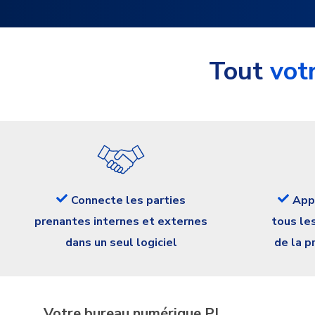
Tout
vot
Connecte les parties
App
prenantes internes et externes
tous le
dans un seul logiciel
de la p
Votre bureau numérique PI