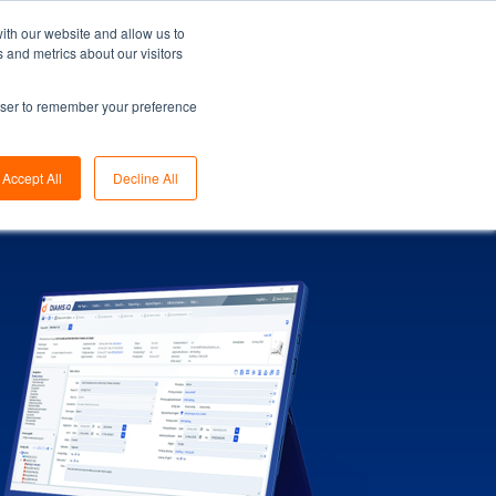
ith our website and allow us to
 and metrics about our visitors
Solutions for...
rowser to remember your preference
Accept All
Decline All