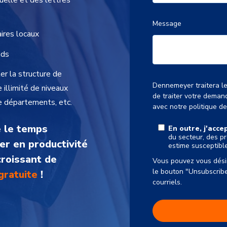
uelle et des lettres
Message
ires locaux
nds
er la structure de
Dennemeyer traitera l
illimité de niveaux
de traiter votre deman
de départements, etc.
avec
notre politique d
 le temps
En outre, j'acc
du secteur, des p
er en productivité
estime susceptibl
croissant de
Vous pouvez vous désin
le bouton "Unsubscrib
gratuite
!
courriels.