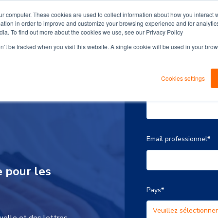
ur computer. These cookies are used to collect information about how you interact w
tion in order to improve and customize your browsing experience and for analytics
dia. To find out more about the cookies we use, see our Privacy Policy
on’t be tracked when you visit this website. A single cookie will be used in your b
Cookies settings
Prénom
*
Email professionnel
*
e pour les
Pays
*