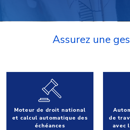
Assurez une gest
Moteur de droit national
Autom
et calcul automatique des
de trav
échéances
avec l