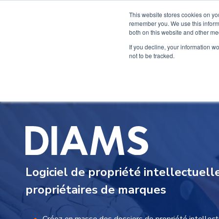
This website stores cookies on yo
remember you. We use this informa
both on this website and other me
If you decline, your information w
not to be tracked.
Logiciel de propriété intellectuell
propriétaires de marques