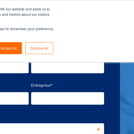
ith our website and allow us to
 and metrics about our visitors
Solutions for...
Français - France
rowser to remember your preference
Accept All
Decline All
Nom
*
Entreprise
*