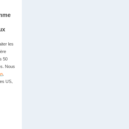
omme
ux
aiter les
ère
s 50
es. Nous
an
,
tes US,