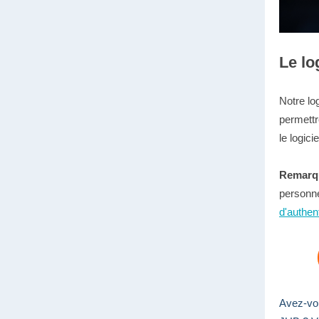
Le lo
Notre log
permettr
le logicie
Remarq
personne
d'authen
Avez-vou