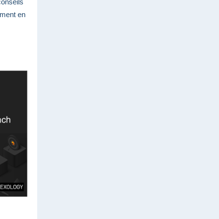
conseils
mment en