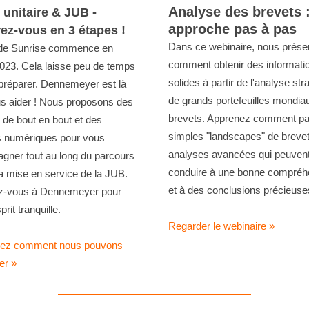
Analyse des brevets 
 unitaire & JUB -
approche pas à pas
ez-vous en 3 étapes !
Dans ce webinaire, nous prése
ode Sunrise commence en
comment obtenir des informati
2023. Cela laisse peu de temps
solides à partir de l'analyse str
préparer. Dennemeyer est là
de grands portefeuilles mondia
s aider ! Nous proposons des
brevets. Apprenez comment pa
 de bout en bout et des
simples "landscapes" de breve
s numériques pour vous
analyses avancées qui peuven
ner tout au long du parcours
conduire à une bonne compréh
la mise en service de la JUB.
et à des conclusions précieuse
z-vous à Dennemeyer pour
prit tranquille.
Regarder le webinaire
»
ez comment nous pouvons
er
»