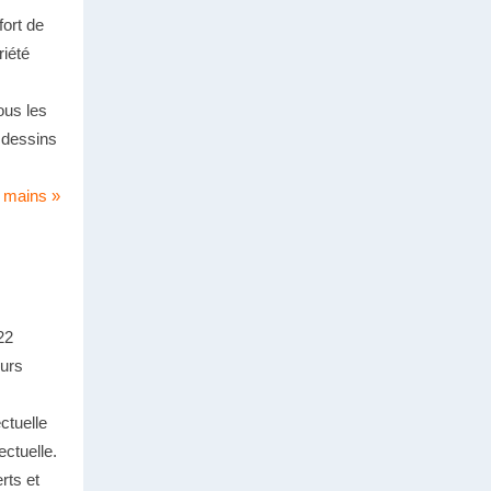
fort de
riété
ous les
 dessins
s mains
»
22
urs
ctuelle
ectuelle.
rts et