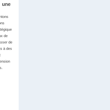
: une
ntons
ons
atégique
ux de
sser de
ts à des
t
ension
s.