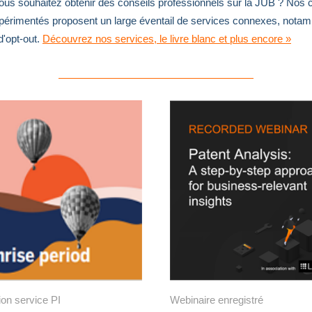
us souhaitez obtenir des conseils professionnels sur la JUB ? Nos 
périmentés proposent un large éventail de services connexes, nota
d'opt-out.
Découvrez nos services, le livre blanc et plus encore »
ion service PI
Webinaire enregistré