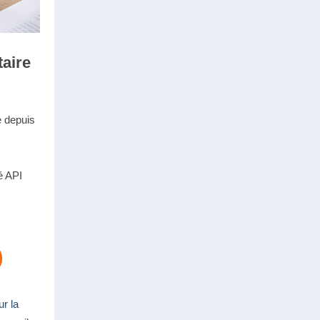
taire
e depuis
é API
r la