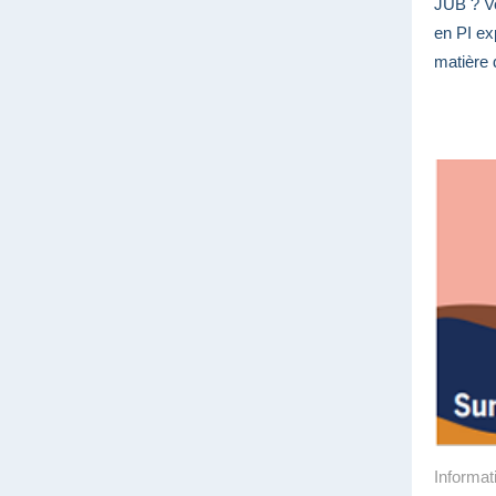
JUB ? Vo
en PI ex
matière 
Informat